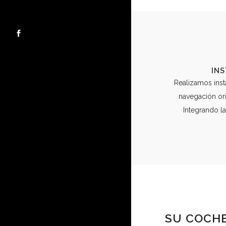
IN
Realizamos inst
navegación ori
Integrando la
SU COCHE